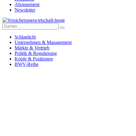
Abonnement
Newsletter
Suche
Versicherungswirtschaft-heute
nach:
Schlaglicht
Unternehmen & Management
Märkte & Vertrieb
Politik & Regulierung
Köpfe & Positionen
BWV-Reihe