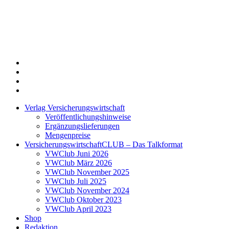
Twitter
Xing
LinkedIn
Login
Verlag Versicherungswirtschaft
Veröffentlichungshinweise
Ergänzungslieferungen
Mengenpreise
VersicherungswirtschaftCLUB – Das Talkformat
VWClub Juni 2026
VWClub März 2026
VWClub November 2025
VWClub Juli 2025
VWClub November 2024
VWClub Oktober 2023
VWClub April 2023
Shop
Redaktion