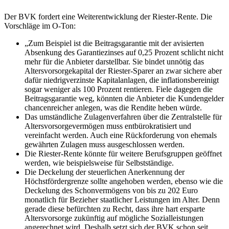
Der BVK fordert eine Weiterentwicklung der Riester-Rente. Die
Vorschläge im O-Ton:
„Zum Beispiel ist die Beitragsgarantie mit der avisierten
Absenkung des Garantiezinses auf 0,25 Prozent schlicht nicht
mehr für die Anbieter darstellbar. Sie bindet unnötig das
Altersvorsorgekapital der Riester-Sparer an zwar sichere aber
dafür niedrigverzinste Kapitalanlagen, die inflationsbereinigt
sogar weniger als 100 Prozent rentieren. Fiele dagegen die
Beitragsgarantie weg, könnten die Anbieter die Kundengelder
chancenreicher anlegen, was die Rendite heben würde.
Das umständliche Zulagenverfahren über die Zentralstelle für
Altersvorsorgevermögen muss entbürokratisiert und
vereinfacht werden. Auch eine Rückforderung von ehemals
gewährten Zulagen muss ausgeschlossen werden.
Die Riester-Rente könnte für weitere Berufsgruppen geöffnet
werden, wie beispielsweise für Selbstständige.
Die Deckelung der steuerlichen Anerkennung der
Höchstfördergrenze sollte angehoben werden, ebenso wie die
Deckelung des Schonvermögens von bis zu 202 Euro
monatlich für Bezieher staatlicher Leistungen im Alter. Denn
gerade diese befürchten zu Recht, dass ihre hart ersparte
Altersvorsorge zukünftig auf mögliche Sozialleistungen
angerechnet wird. Deshalb setzt sich der BVK schon seit