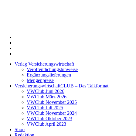
Twitter
Xing
LinkedIn
Login
Verlag Versicherungswirtschaft
Veröffentlichungshinweise
Ergänzungslieferungen
Mengenpreise
VersicherungswirtschaftCLUB – Das Talkformat
VWClub Juni 2026
VWClub März 2026
VWClub November 2025
VWClub Juli 2025
VWClub November 2024
VWClub Oktober 2023
VWClub April 2023
Shop
Redaktion