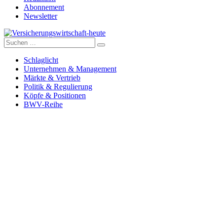
Abonnement
Newsletter
Suche
Versicherungswirtschaft-heute
nach:
Schlaglicht
Unternehmen & Management
Märkte & Vertrieb
Politik & Regulierung
Köpfe & Positionen
BWV-Reihe