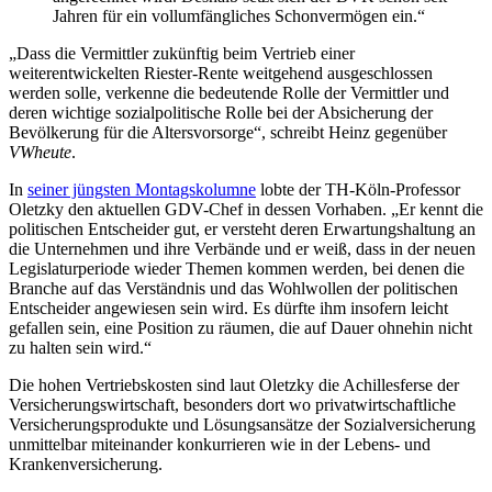
Jahren für ein vollumfängliches Schonvermögen ein.“
„Dass die Vermittler zukünftig beim Vertrieb einer
weiterentwickelten Riester-Rente weitgehend ausgeschlossen
werden solle, verkenne die bedeutende Rolle der Vermittler und
deren wichtige sozialpolitische Rolle bei der Absicherung der
Bevölkerung für die Altersvorsorge“, schreibt Heinz gegenüber
VWheute
.
In
seiner jüngsten Montagskolumne
lobte der TH-Köln-Professor
Oletzky den aktuellen GDV-Chef in dessen Vorhaben. „Er kennt die
politischen Entscheider gut, er versteht deren Erwartungs­haltung an
die Unternehmen und ihre Verbände und er weiß, dass in der neuen
Legislatur­periode wieder Themen kommen werden, bei denen die
Branche auf das Verständnis und das Wohlwollen der politischen
Entscheider angewiesen sein wird. Es dürfte ihm insofern leicht
gefallen sein, eine Position zu räumen, die auf Dauer ohnehin nicht
zu halten sein wird.“
Die hohen Vertriebs­kosten sind laut Oletzky die Achillesferse der
Versicherungswirtschaft, besonders dort wo privatwirtschaft­liche
Versicherungsprodukte und Lösungsansätze der Sozialversicherung
unmittelbar miteinander konkurrieren wie in der Lebens- und
Krankenversicherung.