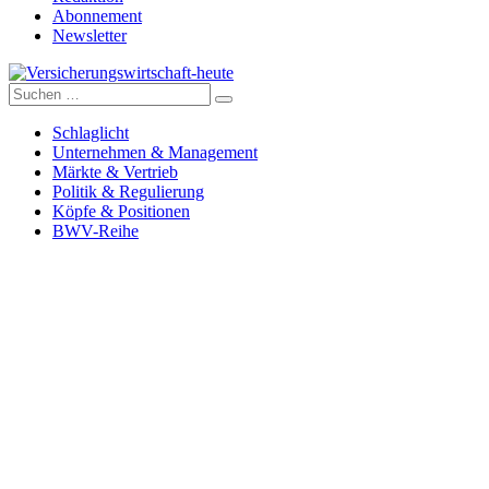
Abonnement
Newsletter
Suche
Versicherungswirtschaft-heute
nach:
Schlaglicht
Unternehmen & Management
Märkte & Vertrieb
Politik & Regulierung
Köpfe & Positionen
BWV-Reihe