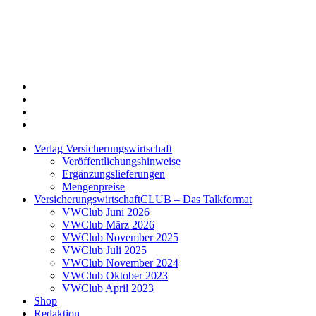
Twitter
Xing
LinkedIn
Login
Verlag Versicherungswirtschaft
Veröffentlichungshinweise
Ergänzungslieferungen
Mengenpreise
VersicherungswirtschaftCLUB – Das Talkformat
VWClub Juni 2026
VWClub März 2026
VWClub November 2025
VWClub Juli 2025
VWClub November 2024
VWClub Oktober 2023
VWClub April 2023
Shop
Redaktion