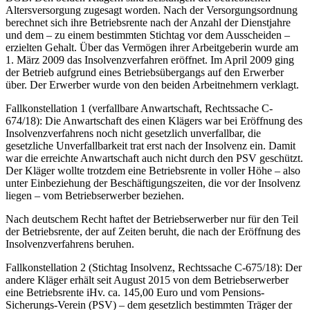
Altersversorgung zugesagt worden. Nach der Versorgungsordnung
berechnet sich ihre Betriebsrente nach der Anzahl der Dienstjahre
und dem – zu einem bestimmten Stichtag vor dem Ausscheiden –
erzielten Gehalt. Über das Vermögen ihrer Arbeitgeberin wurde am
1. März 2009 das Insolvenzverfahren eröffnet. Im April 2009 ging
der Betrieb aufgrund eines Betriebsübergangs auf den Erwerber
über. Der Erwerber wurde von den beiden Arbeitnehmern verklagt.
Fallkonstellation 1 (verfallbare Anwartschaft, Rechtssache C-
674/18): Die Anwartschaft des einen Klägers war bei Eröffnung des
Insolvenzverfahrens noch nicht gesetzlich unverfallbar, die
gesetzliche Unverfallbarkeit trat erst nach der Insolvenz ein. Damit
war die erreichte Anwartschaft auch nicht durch den PSV geschützt.
Der Kläger wollte trotzdem eine Betriebsrente in voller Höhe – also
unter Einbeziehung der Beschäftigungszeiten, die vor der Insolvenz
liegen – vom Betriebserwerber beziehen.
Nach deutschem Recht haftet der Betriebserwerber nur für den Teil
der Betriebsrente, der auf Zeiten beruht, die nach der Eröffnung des
Insolvenzverfahrens beruhen.
Fallkonstellation 2 (Stichtag Insolvenz, Rechtssache C-675/18): Der
andere Kläger erhält seit August 2015 von dem Betriebserwerber
eine Betriebsrente iHv. ca. 145,00 Euro und vom Pensions-
Sicherungs-Verein (PSV) – dem gesetzlich bestimmten Träger der