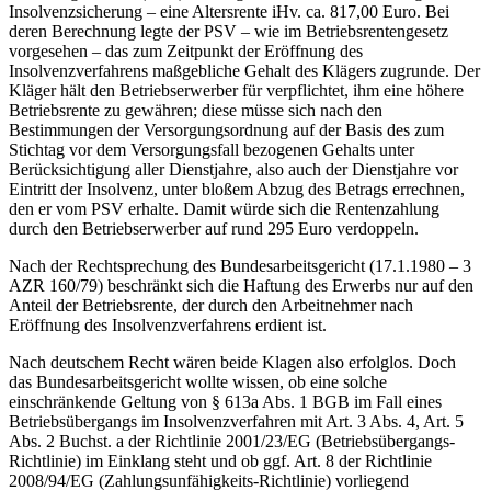
Insolvenzsicherung – eine Altersrente iHv. ca. 817,00 Euro. Bei
deren Berechnung legte der PSV – wie im Betriebsrentengesetz
vorgesehen – das zum Zeitpunkt der Eröffnung des
Insolvenzverfahrens maßgebliche Gehalt des Klägers zugrunde. Der
Kläger hält den Betriebserwerber für verpflichtet, ihm eine höhere
Betriebsrente zu gewähren; diese müsse sich nach den
Bestimmungen der Versorgungsordnung auf der Basis des zum
Stichtag vor dem Versorgungsfall bezogenen Gehalts unter
Berücksichtigung aller Dienstjahre, also auch der Dienstjahre vor
Eintritt der Insolvenz, unter bloßem Abzug des Betrags errechnen,
den er vom PSV erhalte. Damit würde sich die Rentenzahlung
durch den Betriebserwerber auf rund 295 Euro verdoppeln.
Nach der Rechtsprechung des Bundesarbeitsgericht (17.1.1980 – 3
AZR 160/79) beschränkt sich die Haftung des Erwerbs nur auf den
Anteil der Betriebsrente, der durch den Arbeitnehmer nach
Eröffnung des Insolvenzverfahrens erdient ist.
Nach deutschem Recht wären beide Klagen also erfolglos. Doch
das Bundesarbeitsgericht wollte wissen, ob eine solche
einschränkende Geltung von § 613a Abs. 1 BGB im Fall eines
Betriebsübergangs im Insolvenzverfahren mit Art. 3 Abs. 4, Art. 5
Abs. 2 Buchst. a der Richtlinie 2001/23/EG (Betriebsübergangs-
Richtlinie) im Einklang steht und ob ggf. Art. 8 der Richtlinie
2008/94/EG (Zahlungsunfähigkeits-Richtlinie) vorliegend