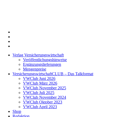
Twitter
Xing
LinkedIn
Login
Verlag Versicherungswirtschaft
Veröffentlichungshinweise
Ergänzungslieferungen
Mengenpreise
VersicherungswirtschaftCLUB – Das Talkformat
VWClub Juni 2026
VWClub März 2026
VWClub November 2025
VWClub Juli 2025
VWClub November 2024
VWClub Oktober 2023
VWClub April 2023
Shop
Redaktion