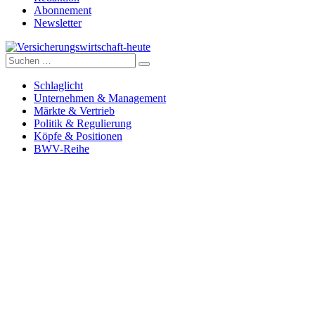
Abonnement
Newsletter
Suche
Versicherungswirtschaft-heute
nach:
Schlaglicht
Unternehmen & Management
Märkte & Vertrieb
Politik & Regulierung
Köpfe & Positionen
BWV-Reihe