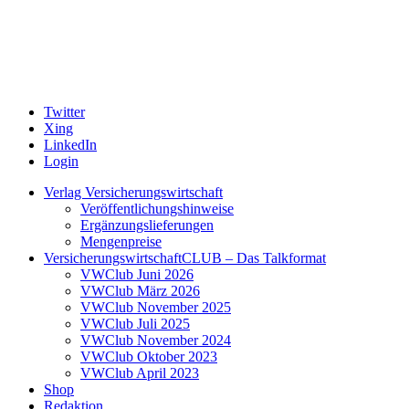
Twitter
Xing
LinkedIn
Login
Verlag Versicherungswirtschaft
Veröffentlichungshinweise
Ergänzungslieferungen
Mengenpreise
VersicherungswirtschaftCLUB – Das Talkformat
VWClub Juni 2026
VWClub März 2026
VWClub November 2025
VWClub Juli 2025
VWClub November 2024
VWClub Oktober 2023
VWClub April 2023
Shop
Redaktion