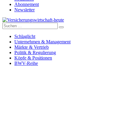
Abonnement
Newsletter
Suche
Versicherungswirtschaft-heute
nach:
Schlaglicht
Unternehmen & Management
Märkte & Vertrieb
Politik & Regulierung
Köpfe & Positionen
BWV-Reihe