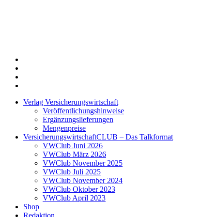
Twitter
Xing
LinkedIn
Login
Verlag Versicherungswirtschaft
Veröffentlichungshinweise
Ergänzungslieferungen
Mengenpreise
VersicherungswirtschaftCLUB – Das Talkformat
VWClub Juni 2026
VWClub März 2026
VWClub November 2025
VWClub Juli 2025
VWClub November 2024
VWClub Oktober 2023
VWClub April 2023
Shop
Redaktion