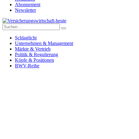
Abonnement
Newsletter
Suche
Versicherungswirtschaft-heute
nach:
Schlaglicht
Unternehmen & Management
Märkte & Vertrieb
Politik & Regulierung
Köpfe & Positionen
BWV-Reihe