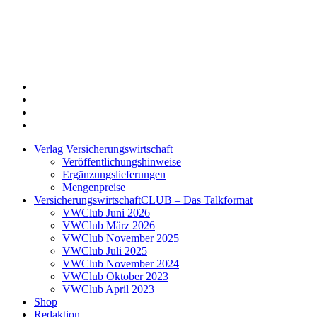
Twitter
Xing
LinkedIn
Login
Verlag Versicherungswirtschaft
Veröffentlichungshinweise
Ergänzungslieferungen
Mengenpreise
VersicherungswirtschaftCLUB – Das Talkformat
VWClub Juni 2026
VWClub März 2026
VWClub November 2025
VWClub Juli 2025
VWClub November 2024
VWClub Oktober 2023
VWClub April 2023
Shop
Redaktion