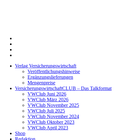
Twitter
Xing
LinkedIn
Login
Verlag Versicherungswirtschaft
Veröffentlichungshinweise
Ergänzungslieferungen
Mengenpreise
VersicherungswirtschaftCLUB – Das Talkformat
VWClub Juni 2026
VWClub März 2026
VWClub November 2025
VWClub Juli 2025
VWClub November 2024
VWClub Oktober 2023
VWClub April 2023
Shop
Redaktion