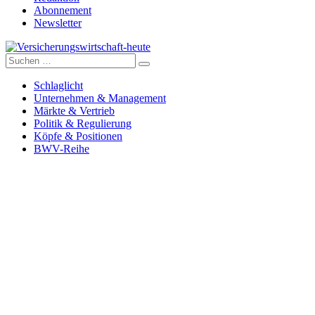
Abonnement
Newsletter
Suche
Versicherungswirtschaft-heute
nach:
Schlaglicht
Unternehmen & Management
Märkte & Vertrieb
Politik & Regulierung
Köpfe & Positionen
BWV-Reihe