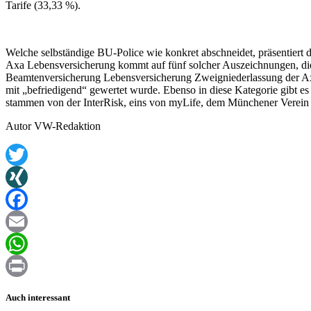
Tarife (33,33 %).
Welche selbständige BU-Police wie konkret abschneidet, präsentiert 
Axa Lebensversicherung kommt auf fünf solcher Auszeichnungen, die A
Beamtenversicherung Lebensversicherung Zweigniederlassung der Axa L
mit „befriedigend“ gewertet wurde. Ebenso in diese Kategorie gibt 
stammen von der InterRisk, eins von myLife, dem Münchener Verein 
Autor VW-Redaktion
Twitter
XING
Facebook
Email
WhatsApp
Print
Auch interessant