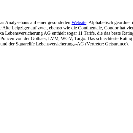
das Analysehaus auf einer gesonderten
Website
. Alphabetisch geordnet i
lte Leipziger auf zwei, ebenso wie die Continentale, Condor hat vier
ebensversicherung AG enthielt sogar 11 Tarife, die das beste Rating e
es Policen von der Gothaer, LVM, WGV, Targo. Das schlechteste Rating
und der Squarelife Lebensversicherungs-AG (Vertreter: Getsurance).