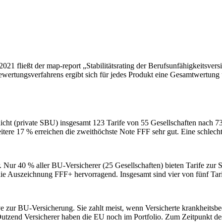
2021 fließt der map-report „Stabilitätsrating der Berufsunfähigkeitsver
ertungsverfahrens ergibt sich für jedes Produkt eine Gesamtwertung 
ht (private SBU) insgesamt 123 Tarife von 55 Gesellschaften nach 73 Kr
tere 17 % erreichen die zweithöchste Note FFF sehr gut. Eine schlecht
r. Nur 40 % aller BU-Versicherer (25 Gesellschaften) bieten Tarife zur
die Auszeichnung FFF+ hervorragend. Insgesamt sind vier von fünf Tarif
e zur BU-Versicherung. Sie zahlt meist, wenn Versicherte krankheitsbed
zend Versicherer haben die EU noch im Portfolio. Zum Zeitpunkt des 