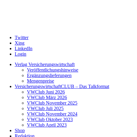
Twitter
Xing
LinkedIn
Login
Verlag Versicherungswirtschaft
Veröffentlichungshinweise
Ergänzungslieferungen
Mengenpreise
VersicherungswirtschaftCLUB – Das Talkformat
VWClub Juni 2026
VWClub März 2026
VWClub November 2025
VWClub Juli 2025
VWClub November 2024
VWClub Oktober 2023
VWClub April 2023
Shop
Redaktion