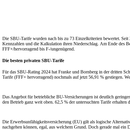
Die SBU-Tarife wurden nach bis zu 73 Einzelkriterien bewertet. Seit 
Kennzahlen und die Kalkulation ihren Niederschlag. Am Ende des Bew
FFF+/hervorragend bis F-/ungenügend.
Die besten privaten SBU-Tarife
Für das SBU-Rating 2024 hat Franke und Bornberg in der dritten Schic
Tarife (FFF+ hervorragend) nochmals auf jetzt 56,91 % gestiegen. Wei
Das Angebot für betriebliche BU-Versicherungen ist deutlich geringe
den Betrieb ganz weit oben. 62,5 % der untersuchten Tarife erhalten 
Die Erwerbsunfähigkeitsversicherung (EU) gilt als logische Alternativ
nachgehen können, egal, aus welchem Grund. Doch gerade mal ein Dut