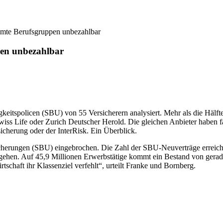
mmte Berufsgruppen unbezahlbar
pen unbezahlbar
keitspolicen (SBU) von 55 Versicherern analysiert. Mehr als die Hälfte
wiss Life oder Zurich Deutscher Herold. Die gleichen Anbieter haben fa
cherung oder der InterRisk. Ein Überblick.
sicherungen (SBU) eingebrochen. Die Zahl der SBU-Neuverträge erreic
hen. Auf 45,9 Millionen Erwerbstätige kommt ein Bestand von gerade e
tschaft ihr Klassenziel verfehlt“, urteilt Franke und Bornberg.