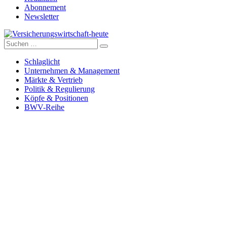
Abonnement
Newsletter
Suche
Versicherungswirtschaft-heute
nach:
Schlaglicht
Unternehmen & Management
Märkte & Vertrieb
Politik & Regulierung
Köpfe & Positionen
BWV-Reihe