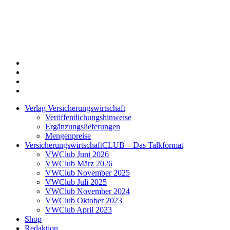
Twitter
Xing
LinkedIn
Login
Verlag Versicherungswirtschaft
Veröffentlichungshinweise
Ergänzungslieferungen
Mengenpreise
VersicherungswirtschaftCLUB – Das Talkformat
VWClub Juni 2026
VWClub März 2026
VWClub November 2025
VWClub Juli 2025
VWClub November 2024
VWClub Oktober 2023
VWClub April 2023
Shop
Redaktion