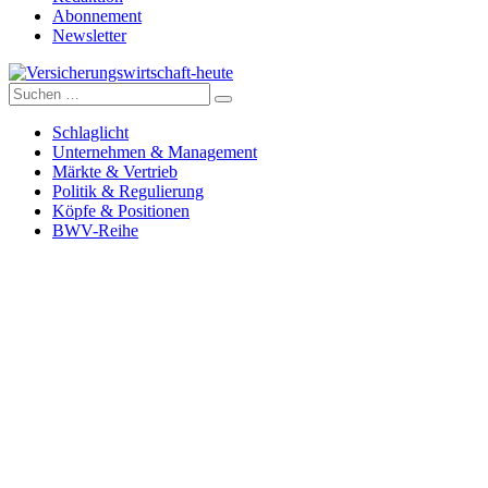
Abonnement
Newsletter
Suche
Versicherungswirtschaft-heute
nach:
Schlaglicht
Unternehmen & Management
Märkte & Vertrieb
Politik & Regulierung
Köpfe & Positionen
BWV-Reihe