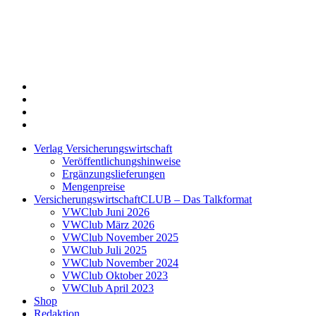
Twitter
Xing
LinkedIn
Login
Verlag Versicherungswirtschaft
Veröffentlichungshinweise
Ergänzungslieferungen
Mengenpreise
VersicherungswirtschaftCLUB – Das Talkformat
VWClub Juni 2026
VWClub März 2026
VWClub November 2025
VWClub Juli 2025
VWClub November 2024
VWClub Oktober 2023
VWClub April 2023
Shop
Redaktion