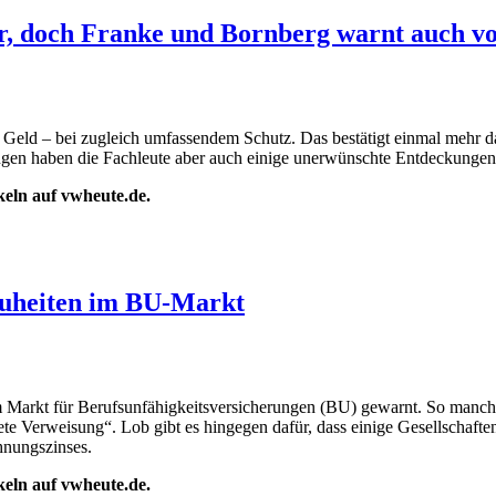
er, doch Franke und Bornberg warnt auch v
nes Geld – bei zugleich umfassendem Schutz. Das bestätigt einmal meh
ngen haben die Fachleute aber auch einige unerwünschte Entdeckungen
ikeln auf vwheute.de.
euheiten im BU-Markt
Markt für Berufsunfähigkeitsversicherungen (BU) gewarnt. So manche 
rete Verweisung“. Lob gibt es hingegen dafür, dass einige Gesellschaf
hnungszinses.
ikeln auf vwheute.de.