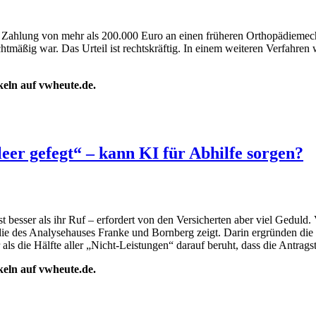
r Zahlung von mehr als 200.000 Euro an einen früheren Orthopädiemecha
chtmäßig war. Das Urteil ist rechtskräftig. In einem weiteren Verfahr
ikeln auf vwheute.de.
eer gefegt“ – kann KI für Abhilfe sorgen?
st besser als ihr Ruf – erfordert von den Versicherten aber viel Gedu
ie des Analysehauses Franke und Bornberg zeigt. Darin ergründen die F
ls die Hälfte aller „Nicht-Leistungen“ darauf beruht, dass die Antragstel
ikeln auf vwheute.de.