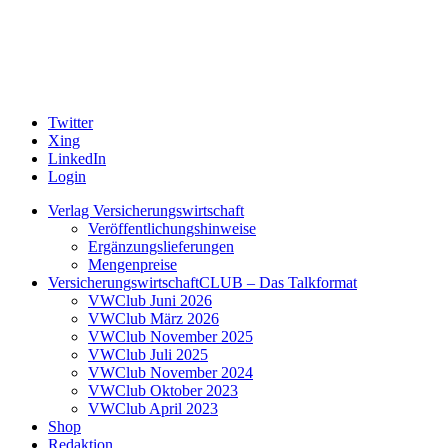
Twitter
Xing
LinkedIn
Login
Verlag Versicherungswirtschaft
Veröffentlichungshinweise
Ergänzungslieferungen
Mengenpreise
VersicherungswirtschaftCLUB – Das Talkformat
VWClub Juni 2026
VWClub März 2026
VWClub November 2025
VWClub Juli 2025
VWClub November 2024
VWClub Oktober 2023
VWClub April 2023
Shop
Redaktion