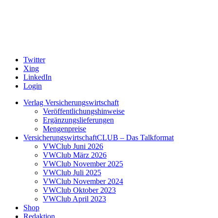
Twitter
Xing
LinkedIn
Login
Verlag Versicherungswirtschaft
Veröffentlichungshinweise
Ergänzungslieferungen
Mengenpreise
VersicherungswirtschaftCLUB – Das Talkformat
VWClub Juni 2026
VWClub März 2026
VWClub November 2025
VWClub Juli 2025
VWClub November 2024
VWClub Oktober 2023
VWClub April 2023
Shop
Redaktion