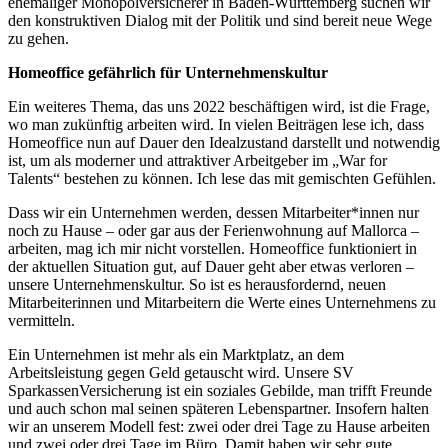
ehemaliger Monopolversicherer in Baden-Württemberg suchen wir
den konstruktiven Dialog mit der Politik und sind bereit neue Wege
zu gehen.
Homeoffice gefährlich für Unternehmenskultur
Ein weiteres Thema, das uns 2022 beschäftigen wird, ist die Frage,
wo man zukünftig arbeiten wird. In vielen Beiträgen lese ich, dass
Homeoffice nun auf Dauer den Idealzustand darstellt und notwendig
ist, um als moderner und attraktiver Arbeitgeber im „War for
Talents“ bestehen zu können. Ich lese das mit gemischten Gefühlen.
Dass wir ein Unternehmen werden, dessen Mitarbeiter*innen nur
noch zu Hause – oder gar aus der Ferienwohnung auf Mallorca –
arbeiten, mag ich mir nicht vorstellen. Homeoffice funktioniert in
der aktuellen Situation gut, auf Dauer geht aber etwas verloren –
unsere Unternehmenskultur. So ist es herausfordernd, neuen
Mitarbeiterinnen und Mitarbeitern die Werte eines Unternehmens zu
vermitteln.
Ein Unternehmen ist mehr als ein Marktplatz, an dem
Arbeitsleistung gegen Geld getauscht wird. Unsere SV
SparkassenVersicherung ist ein soziales Gebilde, man trifft Freunde
und auch schon mal seinen späteren Lebenspartner. Insofern halten
wir an unserem Modell fest: zwei oder drei Tage zu Hause arbeiten
und zwei oder drei Tage im Büro. Damit haben wir sehr gute