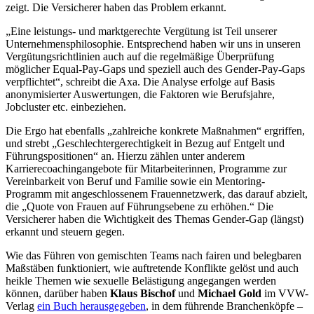
zeigt. Die Versicherer haben das Problem erkannt.
„Eine leistungs- und marktgerechte Vergütung ist Teil unserer
Unternehmensphilosophie. Entsprechend haben wir uns in unseren
Vergütungsrichtlinien auch auf die regelmäßige Überprüfung
möglicher Equal-Pay-Gaps und speziell auch des Gender-Pay-Gaps
verpflichtet“, schreibt die Axa. Die Analyse erfolge auf Basis
anonymisierter Auswertungen, die Faktoren wie Berufsjahre,
Jobcluster etc. einbeziehen.
Die Ergo hat ebenfalls „zahlreiche konkrete Maßnahmen“ ergriffen,
und strebt „Geschlechtergerechtigkeit in Bezug auf Entgelt und
Führungspositionen“ an. Hierzu zählen unter anderem
Karrierecoachingangebote für Mitarbeiterinnen, Programme zur
Vereinbarkeit von Beruf und Familie sowie ein Mentoring-
Programm mit angeschlossenem Frauennetzwerk, das darauf abzielt,
die „Quote von Frauen auf Führungsebene zu erhöhen.“ Die
Versicherer haben die Wichtigkeit des Themas Gender-Gap (längst)
erkannt und steuern gegen.
Wie das Führen von gemischten Teams nach fairen und belegbaren
Maßstäben funktioniert, wie auftretende Konflikte gelöst und auch
heikle Themen wie sexuelle Belästigung angegangen werden
können, darüber haben
Klaus Bischof
und
Michael Gold
im VVW-
Verlag
ein Buch herausgegeben
, in dem führende Branchenköpfe –