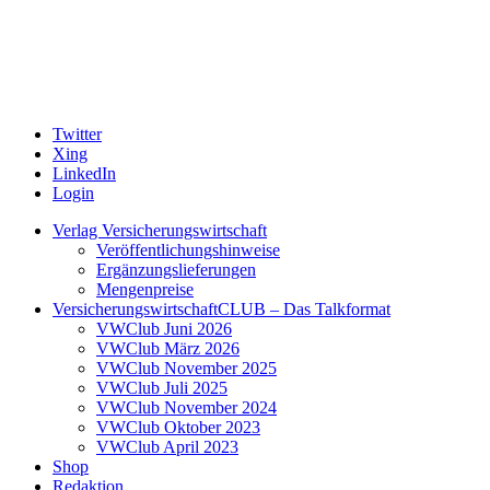
Twitter
Xing
LinkedIn
Login
Verlag Versicherungswirtschaft
Veröffentlichungshinweise
Ergänzungslieferungen
Mengenpreise
VersicherungswirtschaftCLUB – Das Talkformat
VWClub Juni 2026
VWClub März 2026
VWClub November 2025
VWClub Juli 2025
VWClub November 2024
VWClub Oktober 2023
VWClub April 2023
Shop
Redaktion