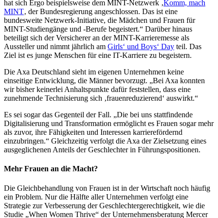
hat sich Ergo beispielsweise dem MINT-Netzwerk ‚
Komm, mach
MINT
‚ der Bundesregierung angeschlossen. Das ist eine
bundesweite Netzwerk-Initiative, die Mädchen und Frauen für
MINT-Studiengänge und -Berufe begeistert.“ Darüber hinaus
beteiligt sich der Versicherer an der MINT-Karrieremesse als
Aussteller und nimmt jährlich am
Girls‘ und Boys‘ Day
teil. Das
Ziel ist es junge Menschen für eine IT-Karriere zu begeistern.
Die Axa Deutschland sieht im eigenen Unternehmen keine
einseitige Entwicklung, die Männer bevorzugt. „Bei Axa konnten
wir bisher keinerlei Anhaltspunkte dafür feststellen, dass eine
zunehmende Technisierung sich ‚frauenreduzierend‘ auswirkt.“
Es sei sogar das Gegenteil der Fall. „Die bei uns stattfindende
Digitalisierung und Transformation ermöglicht es Frauen sogar mehr
als zuvor, ihre Fähigkeiten und Interessen karrierefördernd
einzubringen.“ Gleichzeitig verfolgt die Axa der Zielsetzung eines
ausgeglichenen Anteils der Geschlechter in Führungspositionen.
Mehr Frauen an die Macht?
Die Gleichbehandlung von Frauen ist in der Wirtschaft noch häufig
ein Problem. Nur die Hälfte aller Unternehmen verfolgt eine
Strategie zur Verbesserung der Geschlechtergerechtigkeit, wie die
Studie „When Women Thrive“ der Unternehmensberatung Mercer