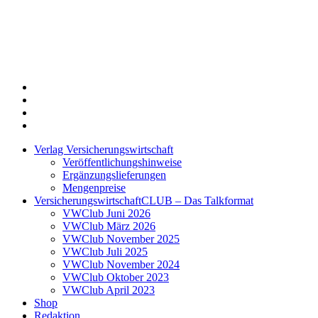
Twitter
Xing
LinkedIn
Login
Verlag Versicherungswirtschaft
Veröffentlichungshinweise
Ergänzungslieferungen
Mengenpreise
VersicherungswirtschaftCLUB – Das Talkformat
VWClub Juni 2026
VWClub März 2026
VWClub November 2025
VWClub Juli 2025
VWClub November 2024
VWClub Oktober 2023
VWClub April 2023
Shop
Redaktion