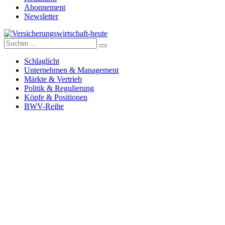
Abonnement
Newsletter
Suche
Versicherungswirtschaft-heute
nach:
Schlaglicht
Unternehmen & Management
Märkte & Vertrieb
Politik & Regulierung
Köpfe & Positionen
BWV-Reihe