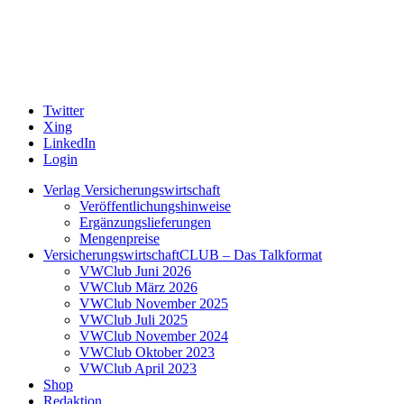
Twitter
Xing
LinkedIn
Login
Verlag Versicherungswirtschaft
Veröffentlichungshinweise
Ergänzungslieferungen
Mengenpreise
VersicherungswirtschaftCLUB – Das Talkformat
VWClub Juni 2026
VWClub März 2026
VWClub November 2025
VWClub Juli 2025
VWClub November 2024
VWClub Oktober 2023
VWClub April 2023
Shop
Redaktion