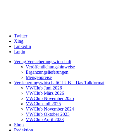
Twitter
Xing
LinkedIn
Login
Verlag Versicherungswirtschaft
Veröffentlichungshinweise
Ergänzungslieferungen
Mengenpreise
VersicherungswirtschaftCLUB – Das Talkformat
VWClub Juni 2026
VWClub März 2026
VWClub November 2025
VWClub Juli 2025
VWClub November 2024
VWClub Oktober 2023
VWClub April 2023
Shop
Redaktion