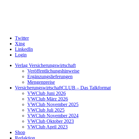
Twitter
Xing
LinkedIn
Login
Verlag Versicherungswirtschaft
Veröffentlichungshinweise
Ergänzungslieferungen
Mengenpreise
VersicherungswirtschaftCLUB – Das Talkformat
VWClub Juni 2026
VWClub März 2026
VWClub November 2025
VWClub Juli 2025
VWClub November 2024
VWClub Oktober 2023
VWClub April 2023
Shop
Redaktion