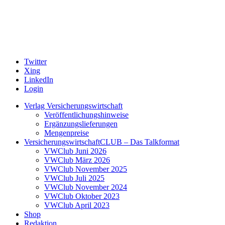
Twitter
Xing
LinkedIn
Login
Verlag Versicherungswirtschaft
Veröffentlichungshinweise
Ergänzungslieferungen
Mengenpreise
VersicherungswirtschaftCLUB – Das Talkformat
VWClub Juni 2026
VWClub März 2026
VWClub November 2025
VWClub Juli 2025
VWClub November 2024
VWClub Oktober 2023
VWClub April 2023
Shop
Redaktion