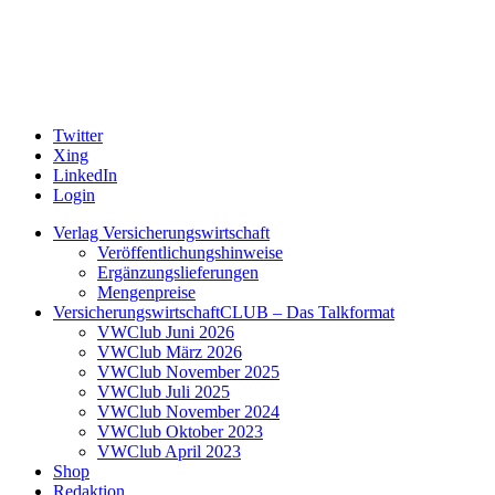
Twitter
Xing
LinkedIn
Login
Verlag Versicherungswirtschaft
Veröffentlichungshinweise
Ergänzungslieferungen
Mengenpreise
VersicherungswirtschaftCLUB – Das Talkformat
VWClub Juni 2026
VWClub März 2026
VWClub November 2025
VWClub Juli 2025
VWClub November 2024
VWClub Oktober 2023
VWClub April 2023
Shop
Redaktion