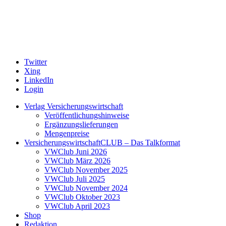
Twitter
Xing
LinkedIn
Login
Verlag Versicherungswirtschaft
Veröffentlichungshinweise
Ergänzungslieferungen
Mengenpreise
VersicherungswirtschaftCLUB – Das Talkformat
VWClub Juni 2026
VWClub März 2026
VWClub November 2025
VWClub Juli 2025
VWClub November 2024
VWClub Oktober 2023
VWClub April 2023
Shop
Redaktion