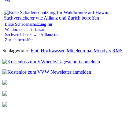
Erste Schadenschätzung für
Waldbrände auf Hawaii:
Sachversicherer wie Allianz und
Zurich betroffen
Schlagwörter:
Flut
,
Hochwasser
,
Mitteleuropa
,
Moody´s RMS