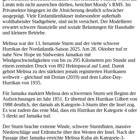
Limits teils nicht ausreichen dürften, berichtet Moody´s RMS. Im
Privatsektor hingegen ist die Absicherung deutlich schwächer
ausgeprägt. Viele Einfamilienhäuser insbesondere außerhalb
wohlhabender Stadtgebiete, sind nicht versichert. Der Modellierer
erwartet schwere finanzielle und soziale Belastungen für Haushalte
und kleinere Betriebe.
Melissa war der 13. benannte Sturm und der vierte schwere
Hurrikan der Nordatlantik-Saison 2025. Am 28. Oktober traf er
nahe New Hope im Südwesten Jamaikas mit
Windgeschwindigkeiten von bis zu 295 Kilometern pro Stunde und
einem zentralen Druck von 892 Hektopascal auf Land. Damit
gehört Melissa zu den stärksten jemals registrierten Hurrikanen
weltweit – gleichauf mit Dorian (2019) und dem Labor-Day-
Hurrikan von 1935.
Für Jamaika markiert Melissa den schwersten Sturm seit Beginn der
Aufzeichnungen im Jahr 1851. Er übertraf den Hurrikan Gilbert von
1988 deutlich, der damals als Kategorie-3-Sturm über die Insel zog.
Es war zudem das erste Mal, dass ein Hurrikan der Kategorie 4 oder
5 direkt auf Jamaika traf.
Der Sturm brachte extreme Winde, schwere Sturmfluten, massive
Niederschläge und Erdrutsche über den Westen der Insel. Nach der
Passage über Jamaika erreichte Melissa Kuba als Kategorie-3-