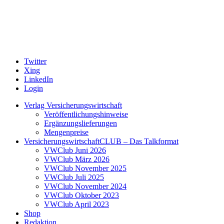
Twitter
Xing
LinkedIn
Login
Verlag Versicherungswirtschaft
Veröffentlichungshinweise
Ergänzungslieferungen
Mengenpreise
VersicherungswirtschaftCLUB – Das Talkformat
VWClub Juni 2026
VWClub März 2026
VWClub November 2025
VWClub Juli 2025
VWClub November 2024
VWClub Oktober 2023
VWClub April 2023
Shop
Redaktion