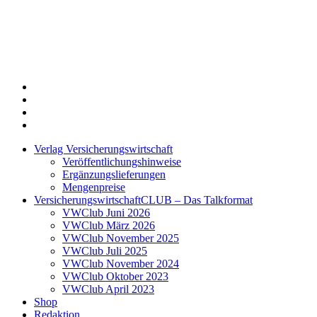
Twitter
Xing
LinkedIn
Login
Verlag Versicherungswirtschaft
Veröffentlichungshinweise
Ergänzungslieferungen
Mengenpreise
VersicherungswirtschaftCLUB – Das Talkformat
VWClub Juni 2026
VWClub März 2026
VWClub November 2025
VWClub Juli 2025
VWClub November 2024
VWClub Oktober 2023
VWClub April 2023
Shop
Redaktion