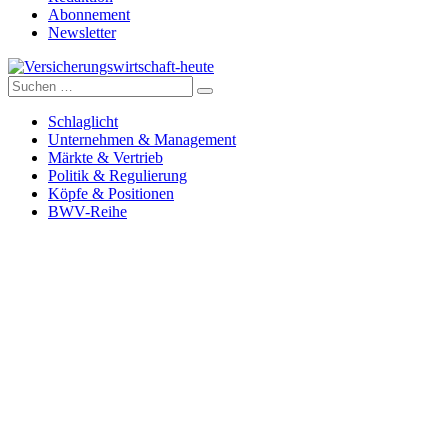
Abonnement
Newsletter
Suche
Versicherungswirtschaft-heute
nach:
Schlaglicht
Unternehmen & Management
Märkte & Vertrieb
Politik & Regulierung
Köpfe & Positionen
BWV-Reihe