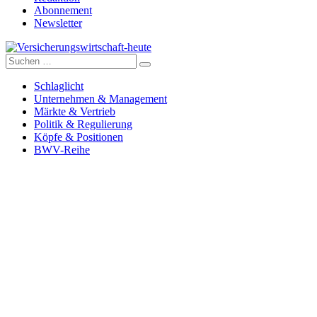
Abonnement
Newsletter
Suche
Versicherungswirtschaft-heute
nach:
Schlaglicht
Unternehmen & Management
Märkte & Vertrieb
Politik & Regulierung
Köpfe & Positionen
BWV-Reihe