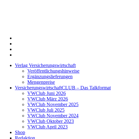
Twitter
Xing
LinkedIn
Login
Verlag Versicherungswirtschaft
Veröffentlichungshinweise
Ergänzungslieferungen
Mengenpreise
VersicherungswirtschaftCLUB – Das Talkformat
VWClub Juni 2026
VWClub März 2026
VWClub November 2025
VWClub Juli 2025
VWClub November 2024
VWClub Oktober 2023
VWClub April 2023
Shop
Redaktion