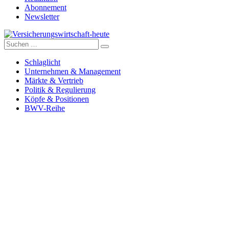
Abonnement
Newsletter
Suche
Versicherungswirtschaft-heute
nach:
Schlaglicht
Unternehmen & Management
Märkte & Vertrieb
Politik & Regulierung
Köpfe & Positionen
BWV-Reihe