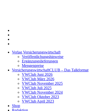
Twitter
Xing
LinkedIn
Login
Verlag Versicherungswirtschaft
Veröffentlichungshinweise
Ergänzungslieferungen
Mengenpreise
VersicherungswirtschaftCLUB – Das Talkformat
VWClub Juni 2026
VWClub März 2026
VWClub November 2025
VWClub Juli 2025
VWClub November 2024
VWClub Oktober 2023
VWClub April 2023
Shop
Redaktion