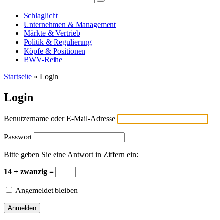
Versicherungswirtschaft-heute
nach:
Schlaglicht
Unternehmen & Management
Märkte & Vertrieb
Politik & Regulierung
Köpfe & Positionen
BWV-Reihe
Startseite
»
Login
Login
Benutzername oder E-Mail-Adresse
Passwort
Bitte geben Sie eine Antwort in Ziffern ein:
14 + zwanzig =
Angemeldet bleiben