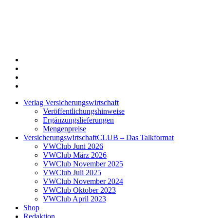
Twitter
Xing
LinkedIn
Login
Verlag Versicherungswirtschaft
Veröffentlichungshinweise
Ergänzungslieferungen
Mengenpreise
VersicherungswirtschaftCLUB – Das Talkformat
VWClub Juni 2026
VWClub März 2026
VWClub November 2025
VWClub Juli 2025
VWClub November 2024
VWClub Oktober 2023
VWClub April 2023
Shop
Redaktion