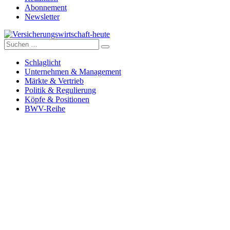
Abonnement
Newsletter
Suche
Versicherungswirtschaft-heute
nach:
Schlaglicht
Unternehmen & Management
Märkte & Vertrieb
Politik & Regulierung
Köpfe & Positionen
BWV-Reihe