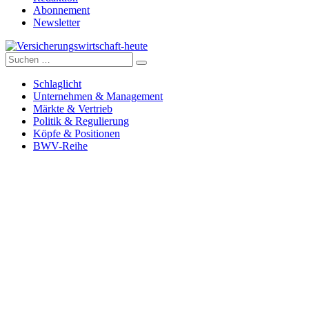
Abonnement
Newsletter
Suche
Versicherungswirtschaft-heute
nach:
Schlaglicht
Unternehmen & Management
Märkte & Vertrieb
Politik & Regulierung
Köpfe & Positionen
BWV-Reihe