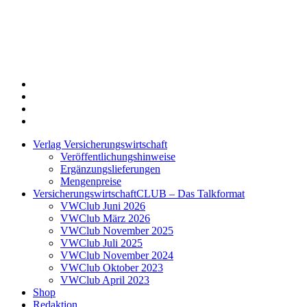
Twitter
Xing
LinkedIn
Login
Verlag Versicherungswirtschaft
Veröffentlichungshinweise
Ergänzungslieferungen
Mengenpreise
VersicherungswirtschaftCLUB – Das Talkformat
VWClub Juni 2026
VWClub März 2026
VWClub November 2025
VWClub Juli 2025
VWClub November 2024
VWClub Oktober 2023
VWClub April 2023
Shop
Redaktion