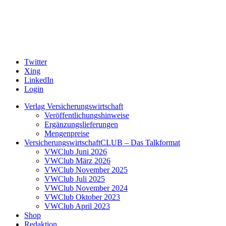
Twitter
Xing
LinkedIn
Login
Verlag Versicherungswirtschaft
Veröffentlichungshinweise
Ergänzungslieferungen
Mengenpreise
VersicherungswirtschaftCLUB – Das Talkformat
VWClub Juni 2026
VWClub März 2026
VWClub November 2025
VWClub Juli 2025
VWClub November 2024
VWClub Oktober 2023
VWClub April 2023
Shop
Redaktion