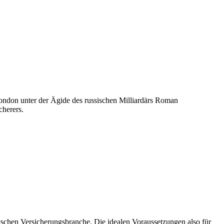
London unter der Ägide des russischen Milliardärs Roman
cherers.
tschen Versicherungsbranche. Die idealen Voraussetzungen also für