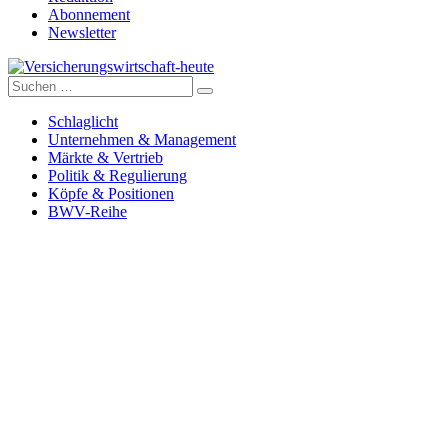
Abonnement
Newsletter
Suche
Versicherungswirtschaft-heute
nach:
Schlaglicht
Unternehmen & Management
Märkte & Vertrieb
Politik & Regulierung
Köpfe & Positionen
BWV-Reihe