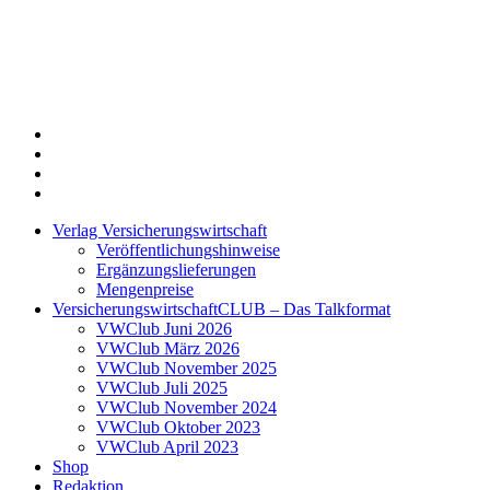
Twitter
Xing
LinkedIn
Login
Verlag Versicherungswirtschaft
Veröffentlichungshinweise
Ergänzungslieferungen
Mengenpreise
VersicherungswirtschaftCLUB – Das Talkformat
VWClub Juni 2026
VWClub März 2026
VWClub November 2025
VWClub Juli 2025
VWClub November 2024
VWClub Oktober 2023
VWClub April 2023
Shop
Redaktion