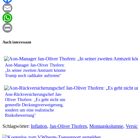
Facebook
Email
WhatsApp
Print
Auch interessant
Aon-Manager Jan-Oliver Thofern:
„In seiner zweiten Amtszeit könnte
Trump noch radikaler auftreten“
Aon-Rückversicherungschef Jan-
Oliver Thofern: „Es geht nicht um
generelle Deckungsverweigerung,
sondern um eine realistische
Risikobewertung"
Schlagwörter:
Inflation
,
Jan-Oliver Thofern
,
Montagskolumne
,
Versi