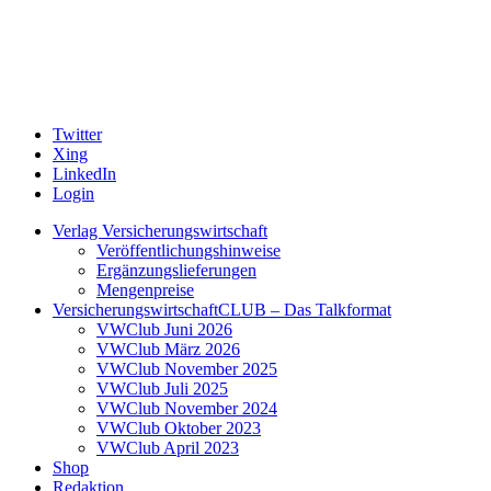
Twitter
Xing
LinkedIn
Login
Verlag Versicherungswirtschaft
Veröffentlichungshinweise
Ergänzungslieferungen
Mengenpreise
VersicherungswirtschaftCLUB – Das Talkformat
VWClub Juni 2026
VWClub März 2026
VWClub November 2025
VWClub Juli 2025
VWClub November 2024
VWClub Oktober 2023
VWClub April 2023
Shop
Redaktion