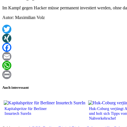
Im Kampf gegen Hacker müsse permanent investiert werden, ohne das
Autor: Maximilian Volz
Twitter
XING
Facebook
Email
WhatsApp
Print
Auch interessant
Kapitalspritze für Berliner
Huk-Coburg verjüngt Au
Insurtech SureIn
und holt sich Tipps vo
Nahverkehrschef