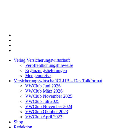
Twitter
Xing
LinkedIn
Login
Verlag Versicherungswirtschaft
Veröffentlichungshinweise
Ergänzungslieferungen
Mengenpreise
VersicherungswirtschaftCLUB – Das Talkformat
VWClub Juni 2026
VWClub März 2026
VWClub November 2025
VWClub Juli 2025
VWClub November 2024
VWClub Oktober 2023
VWClub April 2023
Shop
Redaktion