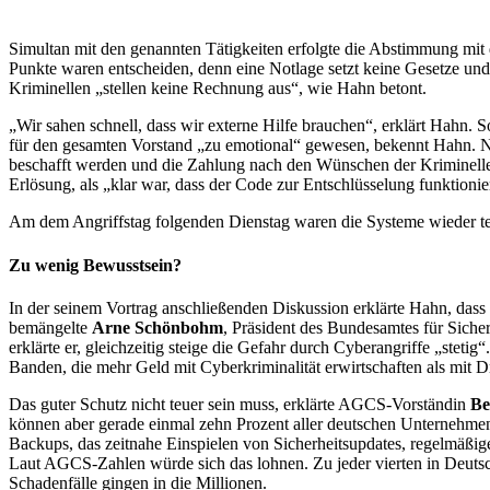
Simultan mit den genannten Tätigkeiten erfolgte die Abstimmung mit
Punkte waren entscheiden, denn eine Notlage setzt keine Gesetze und
Kriminellen „stellen keine Rechnung aus“, wie Hahn betont.
„Wir sahen schnell, dass wir externe Hilfe brauchen“, erklärt Hahn
für den gesamten Vorstand „zu emotional“ gewesen, bekennt Hahn. N
beschafft werden und die Zahlung nach den Wünschen der Kriminellen
Erlösung, als „klar war, dass der Code zur Entschlüsselung funktioni
Am dem Angriffstag folgenden Dienstag waren die Systeme wieder tei
Zu wenig Bewusstsein?
In der seinem Vortrag anschließenden Diskussion erklärte Hahn, dass 
bemängelte
Arne Schönbohm
, Präsident des Bundesamtes für Sicher
erklärte er, gleichzeitig steige die Gefahr durch Cyberangriffe „steti
Banden, die mehr Geld mit Cyberkriminalität erwirtschaften als mit 
Das guter Schutz nicht teuer sein muss, erklärte AGCS-Vorständin
Be
können aber gerade einmal zehn Prozent aller deutschen Unternehme
Backups, das zeitnahe Einspielen von Sicherheitsupdates, regelmäßiges
Laut AGCS-Zahlen würde sich das lohnen. Zu jeder vierten in Deutsch
Schadenfälle gingen in die Millionen.