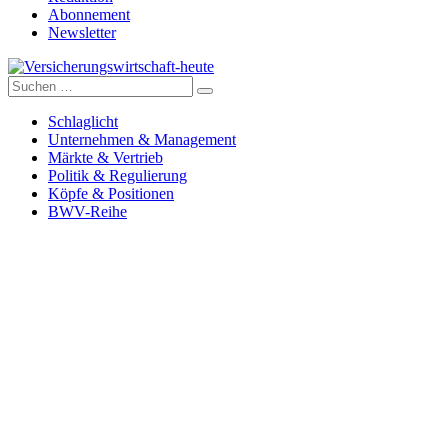
Abonnement
Newsletter
Suche
Versicherungswirtschaft-heute
nach:
Schlaglicht
Unternehmen & Management
Märkte & Vertrieb
Politik & Regulierung
Köpfe & Positionen
BWV-Reihe