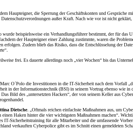
 dem Haupteigner, die Sperrung der Geschäftskonten und Gespräche mi
 Datenschutzverordnungen außer Kraft. Nach wie vor ist nicht geklärt,
. So wurde beispielsweise ein Verhandlungsführer bestimmt, der für d
achdem der Haupteigner einer Zahlung zustimmte, waren die Probleme 
 erfolgen. Zudem blieb das Risiko, dass die Entschlüsselung der Date
erte“.
lweise frei. Es dauerte allerdings noch „vier Wochen“ bis das Unter
Marc O´Polo die Investitionen in die IT-Sicherheit nach dem Vorfall „d
heit in der Informationstechnik (BSI) in seinem Vortrag ebenso wie in d
g“. Das Bild des „untersetzten Hackers“, der von seinem Keller aus Cyber
Drogenhandel.
ttina Dietsche
. „Oftmals reichen einfachste Maßnahmen aus, um Cyber
n einen Haken hinter die vier wichtigsten Maßnahmen machen“. Wichtig
 IT-Sicherheitstraining für alle Mitarbeiter und die umfassende Vorber
land verkauften Cyberpolice gibt es im Schnitt einen gemeldeten Scha