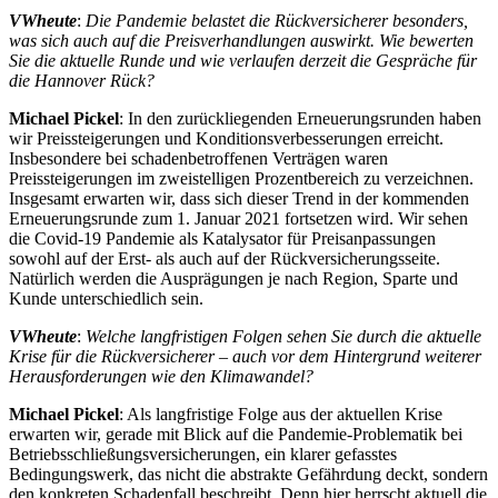
VWheute
:
Die Pandemie belastet die Rückversicherer besonders,
was sich auch auf die Preisverhandlungen auswirkt. Wie bewerten
Sie die aktuelle Runde und wie verlaufen derzeit die Gespräche für
die Hannover Rück?
Michael Pickel
: In den zurückliegenden Erneuerungsrunden haben
wir Preissteigerungen und Konditionsverbesserungen erreicht.
Insbesondere bei schadenbetroffenen Verträgen waren
Preissteigerungen im zweistelligen Prozentbereich zu verzeichnen.
Insgesamt erwarten wir, dass sich dieser Trend in der kommenden
Erneuerungsrunde zum 1. Januar 2021 fortsetzen wird. Wir sehen
die Covid-19 Pandemie als Katalysator für Preisanpassungen
sowohl auf der Erst- als auch auf der Rückversicherungsseite.
Natürlich werden die Ausprägungen je nach Region, Sparte und
Kunde unterschiedlich sein.
VWheute
:
Welche langfristigen Folgen sehen Sie durch die aktuelle
Krise für die Rückversicherer – auch vor dem Hintergrund weiterer
Herausforderungen wie den Klimawandel?
Michael Pickel
: Als langfristige Folge aus der aktuellen Krise
erwarten wir, gerade mit Blick auf die Pandemie-Problematik bei
Betriebsschließungsversicherungen, ein klarer gefasstes
Bedingungswerk, das nicht die abstrakte Gefährdung deckt, sondern
den konkreten Schadenfall beschreibt. Denn hier herrscht aktuell die