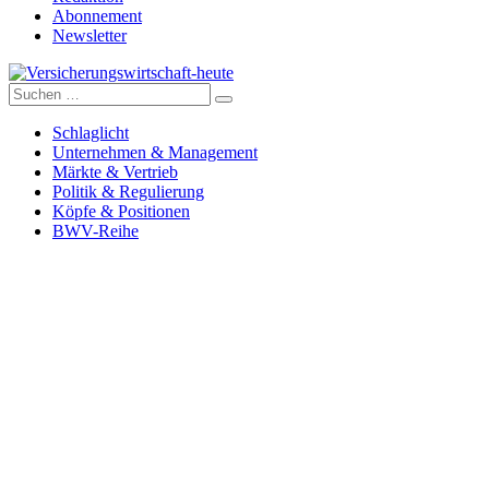
Abonnement
Newsletter
Suche
Versicherungswirtschaft-heute
nach:
Schlaglicht
Unternehmen & Management
Märkte & Vertrieb
Politik & Regulierung
Köpfe & Positionen
BWV-Reihe