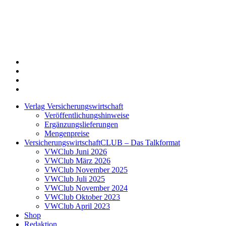
Twitter
Xing
LinkedIn
Login
Verlag Versicherungswirtschaft
Veröffentlichungshinweise
Ergänzungslieferungen
Mengenpreise
VersicherungswirtschaftCLUB – Das Talkformat
VWClub Juni 2026
VWClub März 2026
VWClub November 2025
VWClub Juli 2025
VWClub November 2024
VWClub Oktober 2023
VWClub April 2023
Shop
Redaktion