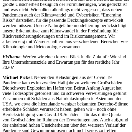
größte Unsicherheit bezüglich der Formulierungen, was gedeckt ist
und was nicht. Wir sollten allerdings nicht vergessen, dass neben
Pandemien auch der Klimawandel und Cyberrisiken “Emerging
Risks“ darstellen, für die passende Deckungskonzepte entwickelt
werden müssen. Unsere Naturgefahrenmodellierung berücksichtigt
unsere Erkenntnisse zum Klimawandel in der Preisfindung für
Rückversicherungslösungen und im Risikomanagement. Wir
arbeiten eng mit Wissenschaftlern aus verschiedenen Bereichen wie
Klimatologie und Meteorologie zusammen.
VWheute
: Werfen wir einen kurzen Blick in die Zukunft: Wie sind
Ihre Unternehmensziele und Erwartungen für das restliche Jahr
2020?
Michael Pickel
: Neben den Belastungen aus der Covid-19
Pandemie kam es im zweiten Halbjahr zu weiteren Großschäden.
Die schwere Explosion im Hafen von Beirut Anfang August hat
viele Todesopfer gefordert und zu schweren Verwüstungen geführt.
Zusammen mit Schäden aus Naturkatastrophen in Asien und den
USA, wo etwa die hierzulande weniger bekannten Derecho-Stürme
erhebliche Schäden verursacht haben, gehen wir – noch ohne
Berücksichtigung von Covid-19-Schäden – für das dritte Quartal
von Großschäden im Rahmen der Erwartungen aus. Auch aufgrund
der anhaltend hohen Unsicherheiten über den weiteren Verlauf der
Pandemie sind Gewinnprognosen noch nicht seriös zu treffen.