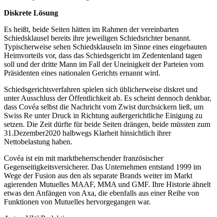
Diskrete Lösung
Es heißt, beide Seiten hätten im Rahmen der vereinbarten
Schiedsklausel bereits ihre jeweiligen Schiedsrichter benannt.
Typischerweise sehen Schiedsklauseln im Sinne eines eingebauten
Heimvorteils vor, dass das Schiedsgericht im Zedentenland tagen
soll und der dritte Mann im Fall der Uneinigkeit der Parteien vom
Präsidenten eines nationalen Gerichts ernannt wird.
Schiedsgerichtsverfahren spielen sich üblicherweise diskret und
unter Ausschluss der Öffentlichkeit ab. Es scheint dennoch denkbar,
dass Covéa selbst die Nachricht vom Zwist durchsickern ließ, um
Swiss Re unter Druck in Richtung außergerichtliche Einigung zu
setzen. Die Zeit dürfte für beide Seiten drängen, beide müssten zum
31.Dezember2020 halbwegs Klarheit hinsichtlich ihrer
Nettobelastung haben.
Covéa ist ein mit marktbeherrschender französischer
Gegenseitigkeitsversicherer. Das Unternehmen entstand 1999 im
Wege der Fusion aus den als separate Brands weiter im Markt
agierenden Mutuelles MAAF, MMA und GMF. Ihre Historie ähnelt
etwas den Anfängen von Axa, die ebenfalls aus einer Reihe von
Funktionen von Mutuelles hervorgegangen war.