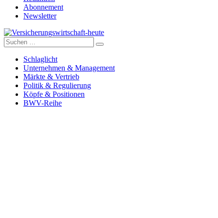
Abonnement
Newsletter
Suche
Versicherungswirtschaft-heute
nach:
Schlaglicht
Unternehmen & Management
Märkte & Vertrieb
Politik & Regulierung
Köpfe & Positionen
BWV-Reihe