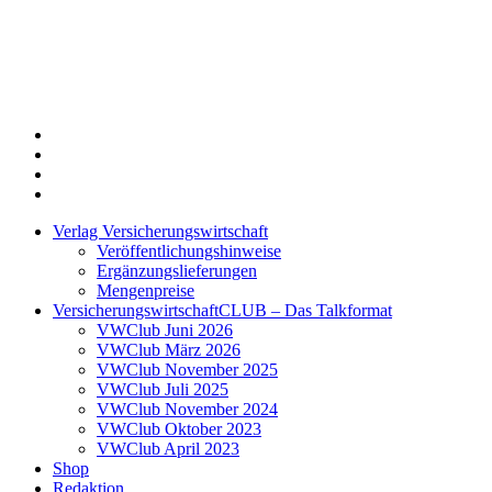
Twitter
Xing
LinkedIn
Login
Verlag Versicherungswirtschaft
Veröffentlichungshinweise
Ergänzungslieferungen
Mengenpreise
VersicherungswirtschaftCLUB – Das Talkformat
VWClub Juni 2026
VWClub März 2026
VWClub November 2025
VWClub Juli 2025
VWClub November 2024
VWClub Oktober 2023
VWClub April 2023
Shop
Redaktion