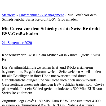
Startseite
»
Unternehmen & Management
»
Mit Covéa vor dem
Schiedsgericht: Swiss Re droht BSV-Großschaden
Mit Covéa vor dem Schiedsgericht: Swiss Re droht
BSV-Großschaden
21. September 2020
Konzernsitz der Swiss Re am Mythenkai in Zürich. Quelle: Swiss
Re
Die Verteilungskämpfe zwischen Erst- und Rückversicherern
beginnen nun. Es geht darum, welche Seite welchen Anteil an den
für alle Beteiligten in ihrer Höhe unerwarteten und durch
Gerichtsentscheidungen und vielleicht auch noch rückwirkende
Gesetzesänderungen entstehenden BSV-Schäden tragen soll. Covéa
plant wohl, über ein Schiedsgericht mindestens 500 Mio. EUR von
Swiss Re zu fordern.
Zugrunde liegt Covéas 180 Mio. Euro BSV-Exposure unter 4.000
in einem Zeichnungspool BPCE IARD mit Natixis Assurance