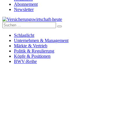
Abonnement
Newsletter
Suche
Versicherungswirtschaft-heute
nach:
Schlaglicht
Unternehmen & Management
Märkte & Vertrieb
Politik & Regulierung
Köpfe & Positionen
BWV-Reihe