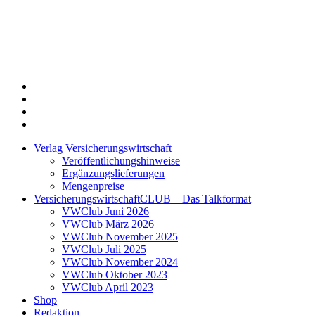
Twitter
Xing
LinkedIn
Login
Verlag Versicherungswirtschaft
Veröffentlichungshinweise
Ergänzungslieferungen
Mengenpreise
VersicherungswirtschaftCLUB – Das Talkformat
VWClub Juni 2026
VWClub März 2026
VWClub November 2025
VWClub Juli 2025
VWClub November 2024
VWClub Oktober 2023
VWClub April 2023
Shop
Redaktion