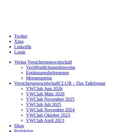
Twitter
Xing
LinkedIn
Login
Verlag Versicherungswirtschaft
Veröffentlichungshinweise
Ergänzungslieferungen
Mengenpreise
VersicherungswirtschaftCLUB – Das Talkformat
VWClub Juni 2026
VWClub März 2026
VWClub November 2025
VWClub Juli 2025
VWClub November 2024
VWClub Oktober 2023
VWClub April 2023
Shop
Redaktion