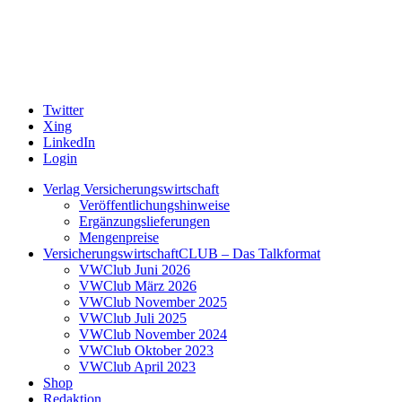
Twitter
Xing
LinkedIn
Login
Verlag Versicherungswirtschaft
Veröffentlichungshinweise
Ergänzungslieferungen
Mengenpreise
VersicherungswirtschaftCLUB – Das Talkformat
VWClub Juni 2026
VWClub März 2026
VWClub November 2025
VWClub Juli 2025
VWClub November 2024
VWClub Oktober 2023
VWClub April 2023
Shop
Redaktion