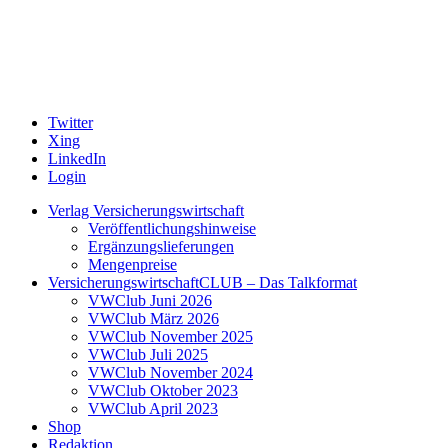
Twitter
Xing
LinkedIn
Login
Verlag Versicherungswirtschaft
Veröffentlichungshinweise
Ergänzungslieferungen
Mengenpreise
VersicherungswirtschaftCLUB – Das Talkformat
VWClub Juni 2026
VWClub März 2026
VWClub November 2025
VWClub Juli 2025
VWClub November 2024
VWClub Oktober 2023
VWClub April 2023
Shop
Redaktion