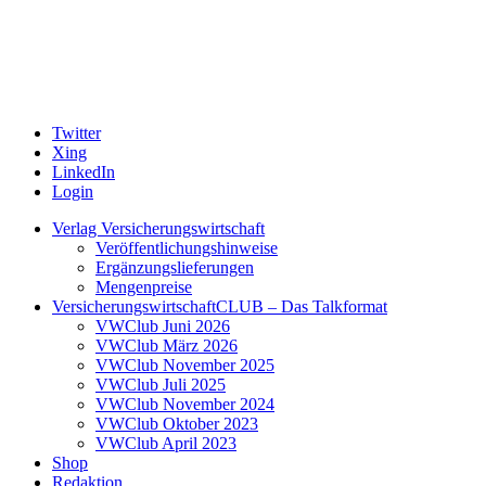
Twitter
Xing
LinkedIn
Login
Verlag Versicherungswirtschaft
Veröffentlichungshinweise
Ergänzungslieferungen
Mengenpreise
VersicherungswirtschaftCLUB – Das Talkformat
VWClub Juni 2026
VWClub März 2026
VWClub November 2025
VWClub Juli 2025
VWClub November 2024
VWClub Oktober 2023
VWClub April 2023
Shop
Redaktion