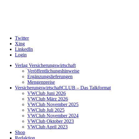
Twitter
Xing
LinkedIn
Login
Verlag Versicherungswirtschaft
Veröffentlichungshinweise
Ergänzungslieferungen
Mengenpreise
VersicherungswirtschaftCLUB – Das Talkformat
VWClub Juni 2026
VWClub März 2026
VWClub November 2025
VWClub Juli 2025
VWClub November 2024
VWClub Oktober 2023
VWClub April 2023
Shop
Redaktion