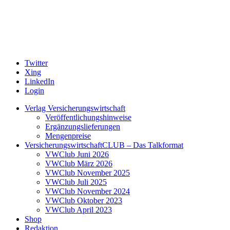
Twitter
Xing
LinkedIn
Login
Verlag Versicherungswirtschaft
Veröffentlichungshinweise
Ergänzungslieferungen
Mengenpreise
VersicherungswirtschaftCLUB – Das Talkformat
VWClub Juni 2026
VWClub März 2026
VWClub November 2025
VWClub Juli 2025
VWClub November 2024
VWClub Oktober 2023
VWClub April 2023
Shop
Redaktion