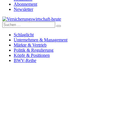
Abonnement
Newsletter
Suche
Versicherungswirtschaft-heute
nach:
Schlaglicht
Unternehmen & Management
Märkte & Vertrieb
Politik & Regulierung
Köpfe & Positionen
BWV-Reihe