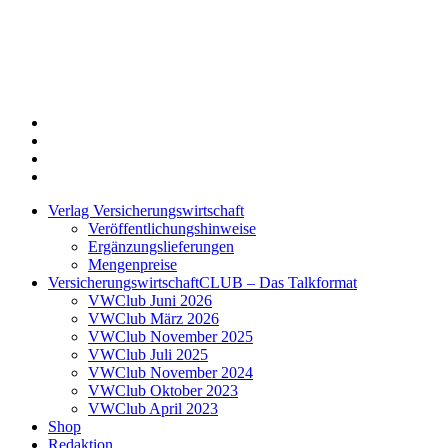
Twitter
Xing
LinkedIn
Login
Verlag Versicherungswirtschaft
Veröffentlichungshinweise
Ergänzungslieferungen
Mengenpreise
VersicherungswirtschaftCLUB – Das Talkformat
VWClub Juni 2026
VWClub März 2026
VWClub November 2025
VWClub Juli 2025
VWClub November 2024
VWClub Oktober 2023
VWClub April 2023
Shop
Redaktion