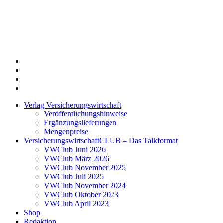
Twitter
Xing
LinkedIn
Login
Verlag Versicherungswirtschaft
Veröffentlichungshinweise
Ergänzungslieferungen
Mengenpreise
VersicherungswirtschaftCLUB – Das Talkformat
VWClub Juni 2026
VWClub März 2026
VWClub November 2025
VWClub Juli 2025
VWClub November 2024
VWClub Oktober 2023
VWClub April 2023
Shop
Redaktion