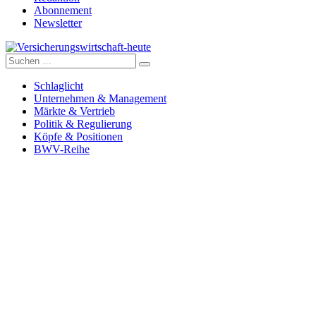
Abonnement
Newsletter
Suche
Versicherungswirtschaft-heute
nach:
Schlaglicht
Unternehmen & Management
Märkte & Vertrieb
Politik & Regulierung
Köpfe & Positionen
BWV-Reihe