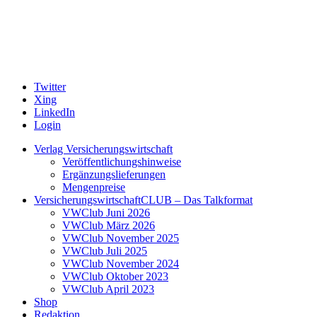
Twitter
Xing
LinkedIn
Login
Verlag Versicherungswirtschaft
Veröffentlichungshinweise
Ergänzungslieferungen
Mengenpreise
VersicherungswirtschaftCLUB – Das Talkformat
VWClub Juni 2026
VWClub März 2026
VWClub November 2025
VWClub Juli 2025
VWClub November 2024
VWClub Oktober 2023
VWClub April 2023
Shop
Redaktion