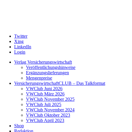
Twitter
Xing
LinkedIn
Login
Verlag Versicherungswirtschaft
Veröffentlichungshinweise
Ergänzungslieferungen
Mengenpreise
VersicherungswirtschaftCLUB – Das Talkformat
VWClub Juni 2026
VWClub März 2026
VWClub November 2025
VWClub Juli 2025
VWClub November 2024
VWClub Oktober 2023
VWClub April 2023
Shop
Redaktion