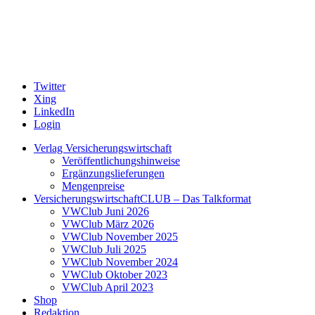
Twitter
Xing
LinkedIn
Login
Verlag Versicherungswirtschaft
Veröffentlichungshinweise
Ergänzungslieferungen
Mengenpreise
VersicherungswirtschaftCLUB – Das Talkformat
VWClub Juni 2026
VWClub März 2026
VWClub November 2025
VWClub Juli 2025
VWClub November 2024
VWClub Oktober 2023
VWClub April 2023
Shop
Redaktion