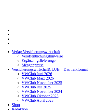
Twitter
Xing
LinkedIn
Login
Verlag Versicherungswirtschaft
Veröffentlichungshinweise
Ergänzungslieferungen
Mengenpreise
VersicherungswirtschaftCLUB – Das Talkformat
VWClub Juni 2026
VWClub März 2026
VWClub November 2025
VWClub Juli 2025
VWClub November 2024
VWClub Oktober 2023
VWClub April 2023
Shop
Redaktion