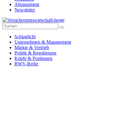
Abonnement
Newsletter
Suche
Versicherungswirtschaft-heute
nach:
Schlaglicht
Unternehmen & Management
Märkte & Vertrieb
Politik & Regulierung
Köpfe & Positionen
BWV-Reihe