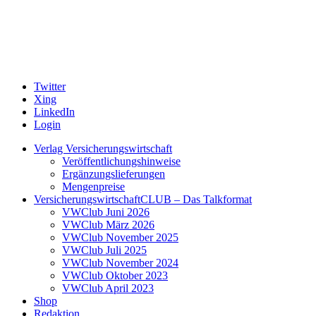
Twitter
Xing
LinkedIn
Login
Verlag Versicherungswirtschaft
Veröffentlichungshinweise
Ergänzungslieferungen
Mengenpreise
VersicherungswirtschaftCLUB – Das Talkformat
VWClub Juni 2026
VWClub März 2026
VWClub November 2025
VWClub Juli 2025
VWClub November 2024
VWClub Oktober 2023
VWClub April 2023
Shop
Redaktion