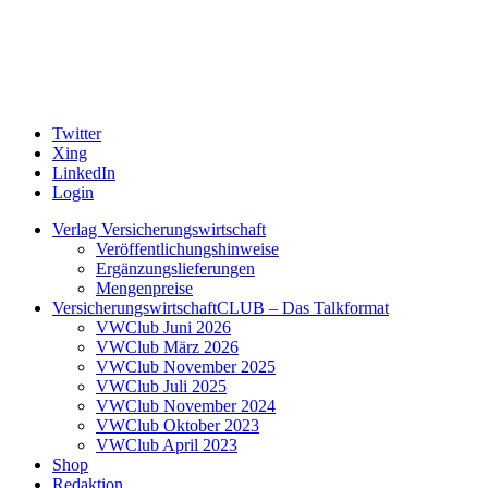
Twitter
Xing
LinkedIn
Login
Verlag Versicherungswirtschaft
Veröffentlichungshinweise
Ergänzungslieferungen
Mengenpreise
VersicherungswirtschaftCLUB – Das Talkformat
VWClub Juni 2026
VWClub März 2026
VWClub November 2025
VWClub Juli 2025
VWClub November 2024
VWClub Oktober 2023
VWClub April 2023
Shop
Redaktion