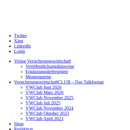
Twitter
Xing
LinkedIn
Login
Verlag Versicherungswirtschaft
Veröffentlichungshinweise
Ergänzungslieferungen
Mengenpreise
VersicherungswirtschaftCLUB – Das Talkformat
VWClub Juni 2026
VWClub März 2026
VWClub November 2025
VWClub Juli 2025
VWClub November 2024
VWClub Oktober 2023
VWClub April 2023
Shop
Redaktion